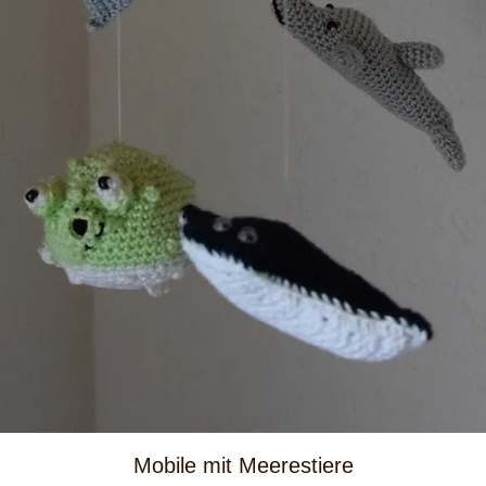
Schnellansicht
Mobile mit Meerestiere