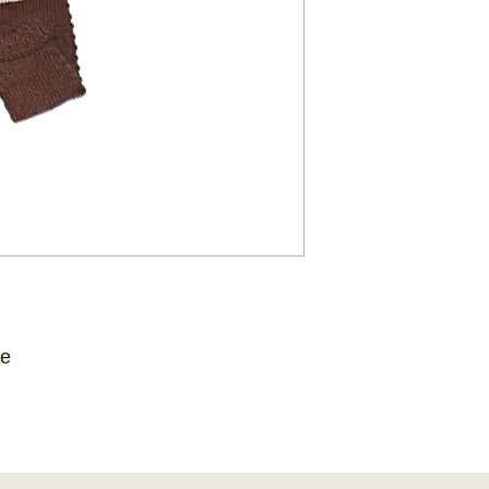
ge
 gefallen