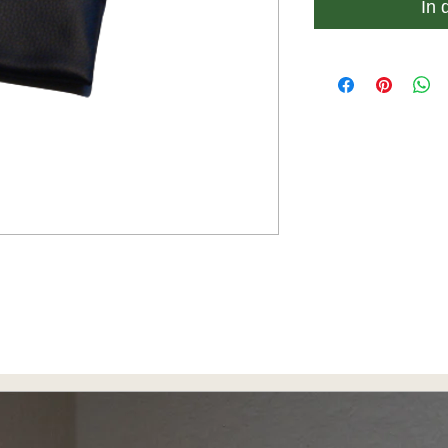
In 
 gefallen